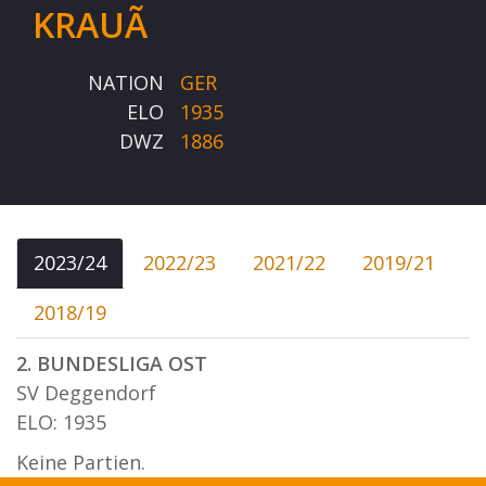
KRAUÃ
NATION
GER
ELO
1935
DWZ
1886
2023/24
2022/23
2021/22
2019/21
2018/19
2. BUNDESLIGA OST
SV Deggendorf
ELO: 1935
Keine Partien.