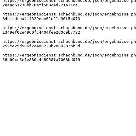
https://ergebnisdienst.schachbund.de/json/ergebnisse.ph
2aead61230bb78aff568c4d221a31ca1
https://ergebnisdienst.schachbund.de/json/ergebnisse.ph
64bfcdcea4f4329eee61e21d30f5c073
https://ergebnisdienst.schachbund.de/json/ergebnisse.ph
1349ef02e4960fc4404fee2d0c9b7782
https://ergebnisdienst.schachbund.de/json/ergebnisse.ph
259fe25d586f2c488229b2880283bb3d
https://ergebnisdienst.schachbund.de/json/ergebnisse.ph
58d69cc8e7e88044c8958fa7068bd079