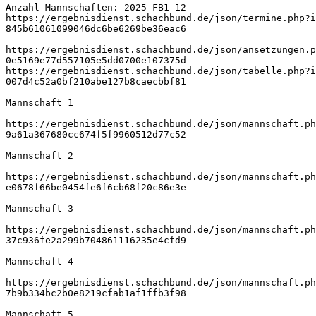
Anzahl Mannschaften: 2025 FB1 12
https://ergebnisdienst.schachbund.de/json/termine.php?i
845b61061099046dc6be6269be36eac6
https://ergebnisdienst.schachbund.de/json/ansetzungen.p
0e5169e77d557105e5dd0700e107375d
https://ergebnisdienst.schachbund.de/json/tabelle.php?i
007d4c52a0bf210abe127b8caecbbf81
Mannschaft 1
https://ergebnisdienst.schachbund.de/json/mannschaft.ph
9a61a367680cc674f5f9960512d77c52
Mannschaft 2
https://ergebnisdienst.schachbund.de/json/mannschaft.ph
e0678f66be0454fe6f6cb68f20c86e3e
Mannschaft 3
https://ergebnisdienst.schachbund.de/json/mannschaft.ph
37c936fe2a299b704861116235e4cfd9
Mannschaft 4
https://ergebnisdienst.schachbund.de/json/mannschaft.ph
7b9b334bc2b0e8219cfab1af1ffb3f98
Mannschaft 5