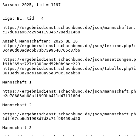
Saison: 2025, tid = 1197
Liga: BL, tid = 4
https://ergebnisdienst.schachbund.de/json/mannschaften.
c17d8e1a967c29b4119345728ed21468
Anzahl Mannschaften: 2025 BL 16
https://ergebnisdienst.schachbund.de/json/termine.php?i
0c490d00ad9c6b73b7399540705c87b6
https://ergebnisdienst.schachbund.de/json/ansetzungen.p
f91b365bf727c1803add52b0b9bec223
https://ergebnisdienst.schachbund.de/json/tabelle.php?i
3613ed93e28ce1ae8a95e8f8c3ecab58
Mannschaft 1
https://ergebnisdienst.schachbund.de/json/mannschaft.ph
e2e78686ab68aff993bb411d47f1160d
Mannschaft 2
https://ergebnisdienst.schachbund.de/json/mannschaft.ph
1dff07ce6d51908d7d8c71f98459bd50
Mannschaft 3