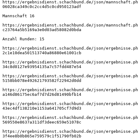
https://ergebnisdienst.schachbund.de/json/mannschaft.ph
06028ca349c0c2cc4d5c0cd950123adf
Mannschaft 16
https://ergebnisdienst.schachbund.de/json/mannschaft.ph
c23764a5b5169a3e0d03ad58082d0bda
Anzahl Runden: 15
https://ergebnisdienst.schachbund.de/json/ergebnisse.ph
2c1e10dea501513740a86880e61001cb
https://ergebnisdienst.schachbund.de/json/ergebnisse.ph
34c8d0127e93954135a7c57fdd487e54
https://ergebnisdienst.schachbund.de/json/ergebnisse.ph
5158bb078e492621793582f22942d0dd
https://ergebnisdienst.schachbund.de/json/ergebnisse.ph
a146d86175ec6af7d7d26d81490bfb14
https://ergebnisdienst.schachbund.de/json/ergebnisse.ph
43ec4df138210e1153a641705cf7d9d3
https://ergebnisdienst.schachbund.de/json/ergebnisse.ph
569550e8637a311df3deec659e51078c
https://ergebnisdienst.schachbund.de/json/ergebnisse.ph
3f4ee8b0b865e759579c1f51790fb02b