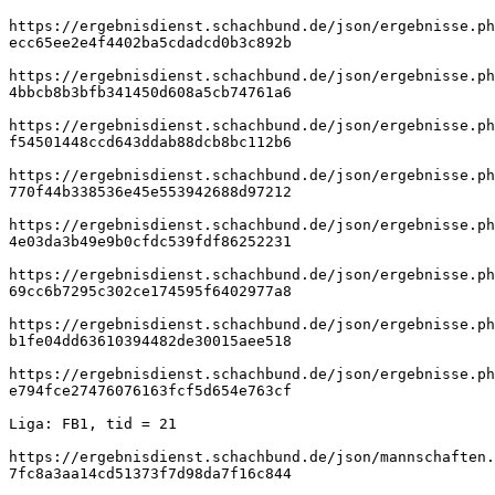
https://ergebnisdienst.schachbund.de/json/ergebnisse.ph
ecc65ee2e4f4402ba5cdadcd0b3c892b
https://ergebnisdienst.schachbund.de/json/ergebnisse.ph
4bbcb8b3bfb341450d608a5cb74761a6
https://ergebnisdienst.schachbund.de/json/ergebnisse.ph
f54501448ccd643ddab88dcb8bc112b6
https://ergebnisdienst.schachbund.de/json/ergebnisse.ph
770f44b338536e45e553942688d97212
https://ergebnisdienst.schachbund.de/json/ergebnisse.ph
4e03da3b49e9b0cfdc539fdf86252231
https://ergebnisdienst.schachbund.de/json/ergebnisse.ph
69cc6b7295c302ce174595f6402977a8
https://ergebnisdienst.schachbund.de/json/ergebnisse.ph
b1fe04dd63610394482de30015aee518
https://ergebnisdienst.schachbund.de/json/ergebnisse.ph
e794fce27476076163fcf5d654e763cf
Liga: FB1, tid = 21
https://ergebnisdienst.schachbund.de/json/mannschaften.
7fc8a3aa14cd51373f7d98da7f16c844