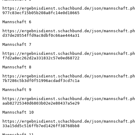
https://ergebnisdienst.schachbund.de/json/mannschaft.ph
977c83ecf15b05b208a8fc14e0d18665
Mannschaft 6
https://ergebnisdienst.schachbund.de/json/mannschaft.ph
d37de20554ffd9ac8dbf0c66ae444a31
Mannschaft 7
https://ergebnisdienst.schachbund.de/json/mannschaft.ph
f7d2a8ec262d2a331832c57e0ed68722
Mannschaft 8
https://ergebnisdienst.schachbund.de/json/mannschaft.ph
7b7286c5b3df0f51996acdadf3cd7c1a
Mannschaft 9
https://ergebnisdienst.schachbund.de/json/mannschaft.ph
aab82725340d6803b02e2e80437a5e29
Mannschaft 10
https://ergebnisdienst.schachbund.de/json/mannschaft.ph
33a15dd5c516ffb7ed1426ff38768bb8
Mannschaft 11