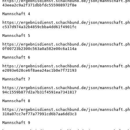
https://ergebnisdienst.schachbund.de/json/mannschaft.ph
43eea2c9a2f371dbbfdc555908972f8e
Mannschaft 4
https://ergebnisdienst.schachbund.de/json/mannschaft.ph
c537d974a32b4859cbba4dd61f4901fc
Mannschaft 5
https://ergebnisdienst.schachbund.de/json/mannschaft.ph
0f00723b2300c563a0a582e00c6a114a
Mannschaft 6
https://ergebnisdienst.schachbund.de/json/mannschaft.ph
e2093e628ce6f8aea24ac1b0e7f72193
Mannschaft 7
https://ergebnisdienst.schachbund.de/json/mannschaft.ph
94c1559b877d2a7b31f4591ea7341817
Mannschaft 8
https://ergebnisdienst.schachbund.de/json/mannschaft.ph
310a07cc7ef77a77991cd6b7aa6dd3c3
Mannschaft 9