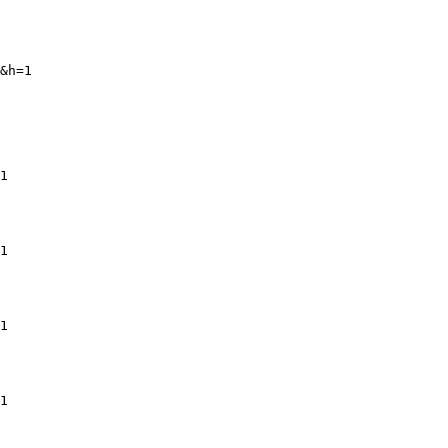
&h=1
1
1
1
1