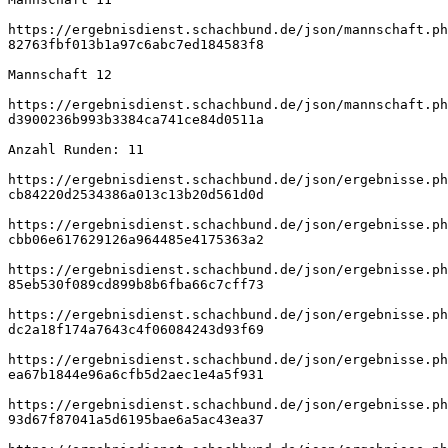
https://ergebnisdienst.schachbund.de/json/mannschaft.ph
82763fbf013b1a97c6abc7ed184583f8
Mannschaft 12
https://ergebnisdienst.schachbund.de/json/mannschaft.ph
d3900236b993b3384ca741ce84d0511a
Anzahl Runden: 11
https://ergebnisdienst.schachbund.de/json/ergebnisse.ph
cb84220d2534386a013c13b20d561d0d
https://ergebnisdienst.schachbund.de/json/ergebnisse.ph
cbb06e617629126a964485e4175363a2
https://ergebnisdienst.schachbund.de/json/ergebnisse.ph
85eb530f089cd899b8b6fba66c7cff73
https://ergebnisdienst.schachbund.de/json/ergebnisse.ph
dc2a18f174a7643c4f06084243d93f69
https://ergebnisdienst.schachbund.de/json/ergebnisse.ph
ea67b1844e96a6cfb5d2aec1e4a5f931
https://ergebnisdienst.schachbund.de/json/ergebnisse.ph
93d67f87041a5d6195bae6a5ac43ea37