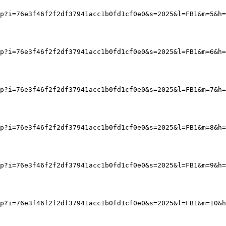
p?i=76e3f46f2f2df37941acc1b0fd1cf0e0&s=2025&l=FB1&m=5&h=
p?i=76e3f46f2f2df37941acc1b0fd1cf0e0&s=2025&l=FB1&m=6&h=
p?i=76e3f46f2f2df37941acc1b0fd1cf0e0&s=2025&l=FB1&m=7&h=
p?i=76e3f46f2f2df37941acc1b0fd1cf0e0&s=2025&l=FB1&m=8&h=
p?i=76e3f46f2f2df37941acc1b0fd1cf0e0&s=2025&l=FB1&m=9&h=
p?i=76e3f46f2f2df37941acc1b0fd1cf0e0&s=2025&l=FB1&m=10&h