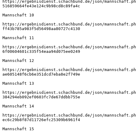
https://ergebnisdienst.schachbund.de/json/mannschaft.ph
516859664fe43e124c9b98cd8c89fa4c
Mannschaft 10
https://ergebnisdienst.schachbund.de/json/mannschaft.ph
ff43b785a983f5d56498aa80727c4130
Mannschaft 11
https://ergebnisdienst.schachbund.de/json/mannschaft.ph
6f00604601c335f54eaa94d075ee0249
Mannschaft 12
https://ergebnisdienst.schachbund.de/json/mannschaft.ph
ae605148f6cb6e351dcd7eba8e2f749e
Mannschaft 13
https://ergebnisdienst.schachbund.de/json/mannschaft.ph
384294eb092ef0603fc7de67ddbb755e
Mannschaft 14
https://ergebnisdienst.schachbund.de/json/mannschaft.ph
ec6c29b8f87d11726efc25309b6961f4
Mannschaft 15