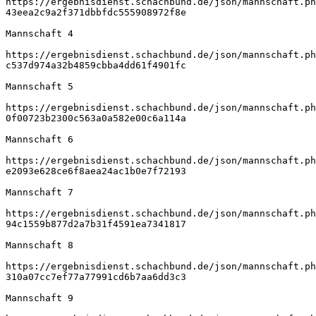
https://ergebnisdienst.schachbund.de/json/mannschaft.ph
43eea2c9a2f371dbbfdc555908972f8e
Mannschaft 4
https://ergebnisdienst.schachbund.de/json/mannschaft.ph
c537d974a32b4859cbba4dd61f4901fc
Mannschaft 5
https://ergebnisdienst.schachbund.de/json/mannschaft.ph
0f00723b2300c563a0a582e00c6a114a
Mannschaft 6
https://ergebnisdienst.schachbund.de/json/mannschaft.ph
e2093e628ce6f8aea24ac1b0e7f72193
Mannschaft 7
https://ergebnisdienst.schachbund.de/json/mannschaft.ph
94c1559b877d2a7b31f4591ea7341817
Mannschaft 8
https://ergebnisdienst.schachbund.de/json/mannschaft.ph
310a07cc7ef77a77991cd6b7aa6dd3c3
Mannschaft 9