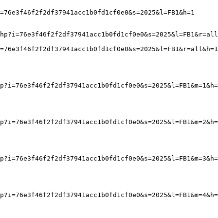
=76e3f46f2f2df37941acc1b0fd1cf0e0&s=2025&l=FB1&h=1
hp?i=76e3f46f2f2df37941acc1b0fd1cf0e0&s=2025&l=FB1&r=all
=76e3f46f2f2df37941acc1b0fd1cf0e0&s=2025&l=FB1&r=all&h=1
p?i=76e3f46f2f2df37941acc1b0fd1cf0e0&s=2025&l=FB1&m=1&h=
p?i=76e3f46f2f2df37941acc1b0fd1cf0e0&s=2025&l=FB1&m=2&h=
p?i=76e3f46f2f2df37941acc1b0fd1cf0e0&s=2025&l=FB1&m=3&h=
p?i=76e3f46f2f2df37941acc1b0fd1cf0e0&s=2025&l=FB1&m=4&h=