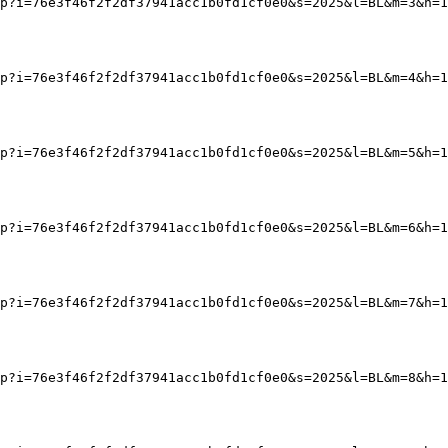
p?i=76e3f46f2f2df37941acc1b0fd1cf0e0&s=2025&l=BL&m=3&h=1
p?i=76e3f46f2f2df37941acc1b0fd1cf0e0&s=2025&l=BL&m=4&h=1
p?i=76e3f46f2f2df37941acc1b0fd1cf0e0&s=2025&l=BL&m=5&h=1
p?i=76e3f46f2f2df37941acc1b0fd1cf0e0&s=2025&l=BL&m=6&h=1
p?i=76e3f46f2f2df37941acc1b0fd1cf0e0&s=2025&l=BL&m=7&h=1
p?i=76e3f46f2f2df37941acc1b0fd1cf0e0&s=2025&l=BL&m=8&h=1