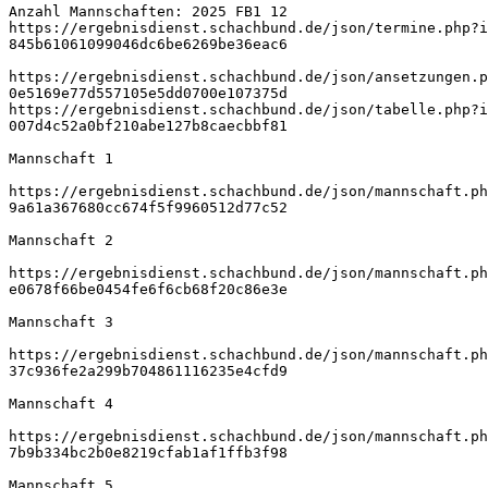
Anzahl Mannschaften: 2025 FB1 12
https://ergebnisdienst.schachbund.de/json/termine.php?i
845b61061099046dc6be6269be36eac6
https://ergebnisdienst.schachbund.de/json/ansetzungen.p
0e5169e77d557105e5dd0700e107375d
https://ergebnisdienst.schachbund.de/json/tabelle.php?i
007d4c52a0bf210abe127b8caecbbf81
Mannschaft 1
https://ergebnisdienst.schachbund.de/json/mannschaft.ph
9a61a367680cc674f5f9960512d77c52
Mannschaft 2
https://ergebnisdienst.schachbund.de/json/mannschaft.ph
e0678f66be0454fe6f6cb68f20c86e3e
Mannschaft 3
https://ergebnisdienst.schachbund.de/json/mannschaft.ph
37c936fe2a299b704861116235e4cfd9
Mannschaft 4
https://ergebnisdienst.schachbund.de/json/mannschaft.ph
7b9b334bc2b0e8219cfab1af1ffb3f98
Mannschaft 5