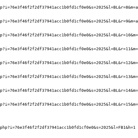
p?i=76e3f46f2f2df37941acc1b0fd1cf0e0&s=2025&l=BL&r=8&m=a
p?i=76e3f46f2f2df37941acc1b0fd1cf0e0&s=2025&l=BL&r=9&m=a
p?i=76e3f46f2f2df37941acc1b0fd1cf0e0&s=2025&l=BL&r=10&m=
p?i=76e3f46f2f2df37941acc1b0fd1cf0e0&s=2025&l=BL&r=11&m=
p?i=76e3f46f2f2df37941acc1b0fd1cf0e0&s=2025&l=BL&r=12&m=
p?i=76e3f46f2f2df37941acc1b0fd1cf0e0&s=2025&l=BL&r=13&m=
p?i=76e3f46f2f2df37941acc1b0fd1cf0e0&s=2025&l=BL&r=14&m=
p?i=76e3f46f2f2df37941acc1b0fd1cf0e0&s=2025&l=BL&r=15&m=
php?i=76e3f46f2f2df37941acc1b0fd1cf0e0&s=2025&l=FB1&h=1