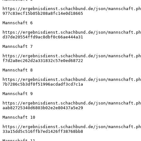
https://ergebnisdienst.schachbund.de/json/mannschaft.ph
977c83ecf15b05b208a8fc14e0d18665
Mannschaft 6
https://ergebnisdienst.schachbund.de/json/mannschaft.ph
d37de20554ffd9ac8dbf0c66ae444a31
Mannschaft 7
https://ergebnisdienst.schachbund.de/json/mannschaft.ph
f7d2a8ec262d2a331832c57e0ed68722
Mannschaft 8
https://ergebnisdienst.schachbund.de/json/mannschaft.ph
7b7286c5b3df0f51996acdadf3cd7c1a
Mannschaft 9
https://ergebnisdienst.schachbund.de/json/mannschaft.ph
aab82725340d6803b02e2e80437a5e29
Mannschaft 10
https://ergebnisdienst.schachbund.de/json/mannschaft.ph
33a15dd5c516ffb7ed1426ff38768bb8
Mannschaft 11