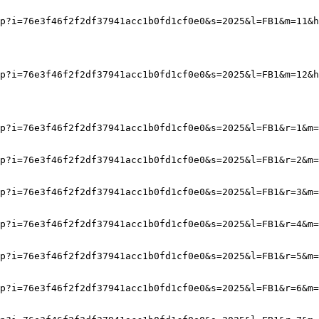
p?i=76e3f46f2f2df37941acc1b0fd1cf0e0&s=2025&l=FB1&m=11&h
p?i=76e3f46f2f2df37941acc1b0fd1cf0e0&s=2025&l=FB1&m=12&h
p?i=76e3f46f2f2df37941acc1b0fd1cf0e0&s=2025&l=FB1&r=1&m=
p?i=76e3f46f2f2df37941acc1b0fd1cf0e0&s=2025&l=FB1&r=2&m=
p?i=76e3f46f2f2df37941acc1b0fd1cf0e0&s=2025&l=FB1&r=3&m=
p?i=76e3f46f2f2df37941acc1b0fd1cf0e0&s=2025&l=FB1&r=4&m=
p?i=76e3f46f2f2df37941acc1b0fd1cf0e0&s=2025&l=FB1&r=5&m=
p?i=76e3f46f2f2df37941acc1b0fd1cf0e0&s=2025&l=FB1&r=6&m=