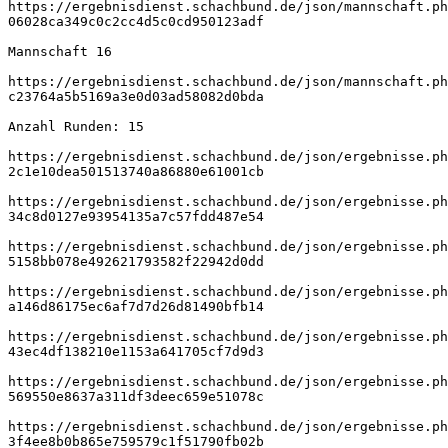
https://ergebnisdienst.schachbund.de/json/mannschaft.ph
06028ca349c0c2cc4d5c0cd950123adf
Mannschaft 16
https://ergebnisdienst.schachbund.de/json/mannschaft.ph
c23764a5b5169a3e0d03ad58082d0bda
Anzahl Runden: 15
https://ergebnisdienst.schachbund.de/json/ergebnisse.ph
2c1e10dea501513740a86880e61001cb
https://ergebnisdienst.schachbund.de/json/ergebnisse.ph
34c8d0127e93954135a7c57fdd487e54
https://ergebnisdienst.schachbund.de/json/ergebnisse.ph
5158bb078e492621793582f22942d0dd
https://ergebnisdienst.schachbund.de/json/ergebnisse.ph
a146d86175ec6af7d7d26d81490bfb14
https://ergebnisdienst.schachbund.de/json/ergebnisse.ph
43ec4df138210e1153a641705cf7d9d3
https://ergebnisdienst.schachbund.de/json/ergebnisse.ph
569550e8637a311df3deec659e51078c
https://ergebnisdienst.schachbund.de/json/ergebnisse.ph
3f4ee8b0b865e759579c1f51790fb02b