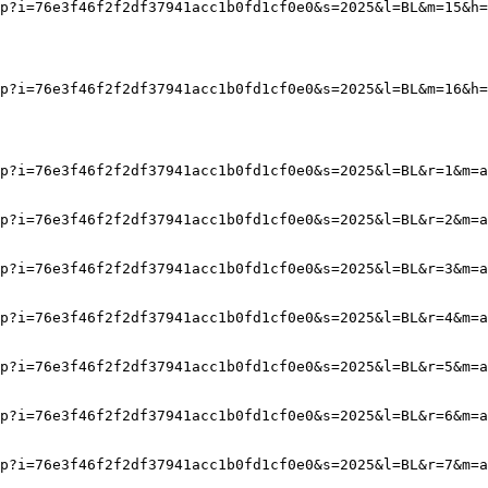
p?i=76e3f46f2f2df37941acc1b0fd1cf0e0&s=2025&l=BL&m=15&h=
p?i=76e3f46f2f2df37941acc1b0fd1cf0e0&s=2025&l=BL&m=16&h=
p?i=76e3f46f2f2df37941acc1b0fd1cf0e0&s=2025&l=BL&r=1&m=a
p?i=76e3f46f2f2df37941acc1b0fd1cf0e0&s=2025&l=BL&r=2&m=a
p?i=76e3f46f2f2df37941acc1b0fd1cf0e0&s=2025&l=BL&r=3&m=a
p?i=76e3f46f2f2df37941acc1b0fd1cf0e0&s=2025&l=BL&r=4&m=a
p?i=76e3f46f2f2df37941acc1b0fd1cf0e0&s=2025&l=BL&r=5&m=a
p?i=76e3f46f2f2df37941acc1b0fd1cf0e0&s=2025&l=BL&r=6&m=a
p?i=76e3f46f2f2df37941acc1b0fd1cf0e0&s=2025&l=BL&r=7&m=a