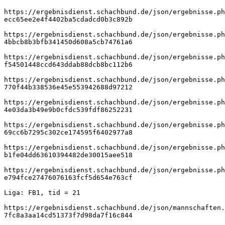
https://ergebnisdienst.schachbund.de/json/ergebnisse.ph
ecc65ee2e4f4402ba5cdadcd0b3c892b
https://ergebnisdienst.schachbund.de/json/ergebnisse.ph
4bbcb8b3bfb341450d608a5cb74761a6
https://ergebnisdienst.schachbund.de/json/ergebnisse.ph
f54501448ccd643ddab88dcb8bc112b6
https://ergebnisdienst.schachbund.de/json/ergebnisse.ph
770f44b338536e45e553942688d97212
https://ergebnisdienst.schachbund.de/json/ergebnisse.ph
4e03da3b49e9b0cfdc539fdf86252231
https://ergebnisdienst.schachbund.de/json/ergebnisse.ph
69cc6b7295c302ce174595f6402977a8
https://ergebnisdienst.schachbund.de/json/ergebnisse.ph
b1fe04dd63610394482de30015aee518
https://ergebnisdienst.schachbund.de/json/ergebnisse.ph
e794fce27476076163fcf5d654e763cf
Liga: FB1, tid = 21
https://ergebnisdienst.schachbund.de/json/mannschaften.
7fc8a3aa14cd51373f7d98da7f16c844