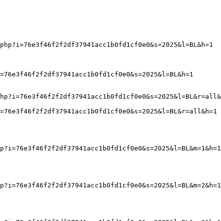
php?i=76e3f46f2f2df37941acc1b0fd1cf0e0&s=2025&l=BL&h=1
=76e3f46f2f2df37941acc1b0fd1cf0e0&s=2025&l=BL&h=1
hp?i=76e3f46f2f2df37941acc1b0fd1cf0e0&s=2025&l=BL&r=all&
=76e3f46f2f2df37941acc1b0fd1cf0e0&s=2025&l=BL&r=all&h=1
p?i=76e3f46f2f2df37941acc1b0fd1cf0e0&s=2025&l=BL&m=1&h=1
p?i=76e3f46f2f2df37941acc1b0fd1cf0e0&s=2025&l=BL&m=2&h=1