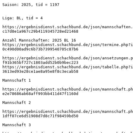
Saison: 2025, tid = 1197
Liga: BL, tid = 4
https://ergebnisdienst.schachbund.de/json/mannschaften.
c17d8e1a967c29b4119345728ed21468
Anzahl Mannschaften: 2025 BL 16
https://ergebnisdienst.schachbund.de/json/termine.php?i
0c490d00ad9c6b73b7399540705c87b6
https://ergebnisdienst.schachbund.de/json/ansetzungen.p
f91b365bf727c1803add52b0b9bec223
https://ergebnisdienst.schachbund.de/json/tabelle.php?i
3613ed93e28ce1ae8a95e8f8c3ecab58
Mannschaft 1
https://ergebnisdienst.schachbund.de/json/mannschaft.ph
e2e78686ab68aff993bb411d47f1160d
Mannschaft 2
https://ergebnisdienst.schachbund.de/json/mannschaft.ph
1dff07ce6d51908d7d8c71f98459bd50
Mannschaft 3