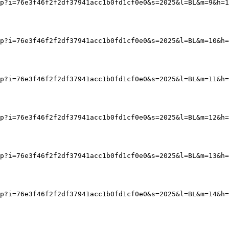
p?i=76e3f46f2f2df37941acc1b0fd1cf0e0&s=2025&l=BL&m=9&h=1
p?i=76e3f46f2f2df37941acc1b0fd1cf0e0&s=2025&l=BL&m=10&h=
p?i=76e3f46f2f2df37941acc1b0fd1cf0e0&s=2025&l=BL&m=11&h=
p?i=76e3f46f2f2df37941acc1b0fd1cf0e0&s=2025&l=BL&m=12&h=
p?i=76e3f46f2f2df37941acc1b0fd1cf0e0&s=2025&l=BL&m=13&h=
p?i=76e3f46f2f2df37941acc1b0fd1cf0e0&s=2025&l=BL&m=14&h=