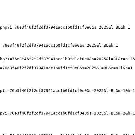
php?i=76e3f46f2f2df37941acc1b0fd1cf0e0&s=2025&l=BL&h=1
=76e3f46f2f2df37941acc1b0fd1cf0e0&s=2025&l=BL&h=1
hp?i=76e3f46f2f2df37941acc1b0fd1cf0e0&s=2025&l=BL&r=all&
=76e3f46f2f2df37941acc1b0fd1cf0e0&s=2025&l=BL&r=all&h=1
p?i=76e3f46f2f2df37941acc1b0fd1cf0e0&s=2025&l=BL&m=1&h=1
p?i=76e3f46f2f2df37941acc1b0fd1cf0e0&s=2025&l=BL&m=2&h=1