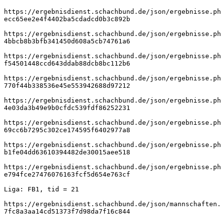
https://ergebnisdienst.schachbund.de/json/ergebnisse.ph
ecc65ee2e4f4402ba5cdadcd0b3c892b
https://ergebnisdienst.schachbund.de/json/ergebnisse.ph
4bbcb8b3bfb341450d608a5cb74761a6
https://ergebnisdienst.schachbund.de/json/ergebnisse.ph
f54501448ccd643ddab88dcb8bc112b6
https://ergebnisdienst.schachbund.de/json/ergebnisse.ph
770f44b338536e45e553942688d97212
https://ergebnisdienst.schachbund.de/json/ergebnisse.ph
4e03da3b49e9b0cfdc539fdf86252231
https://ergebnisdienst.schachbund.de/json/ergebnisse.ph
69cc6b7295c302ce174595f6402977a8
https://ergebnisdienst.schachbund.de/json/ergebnisse.ph
b1fe04dd63610394482de30015aee518
https://ergebnisdienst.schachbund.de/json/ergebnisse.ph
e794fce27476076163fcf5d654e763cf
Liga: FB1, tid = 21
https://ergebnisdienst.schachbund.de/json/mannschaften.
7fc8a3aa14cd51373f7d98da7f16c844