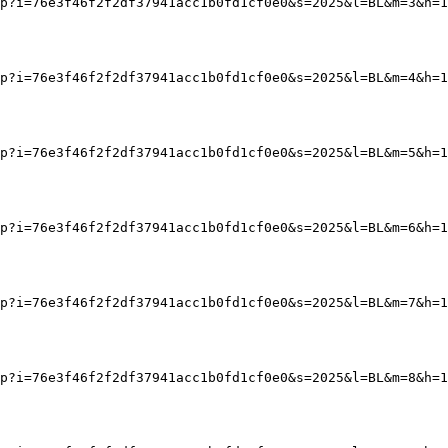
p?i=76e3f46f2f2df37941acc1b0fd1cf0e0&s=2025&l=BL&m=3&h=1
p?i=76e3f46f2f2df37941acc1b0fd1cf0e0&s=2025&l=BL&m=4&h=1
p?i=76e3f46f2f2df37941acc1b0fd1cf0e0&s=2025&l=BL&m=5&h=1
p?i=76e3f46f2f2df37941acc1b0fd1cf0e0&s=2025&l=BL&m=6&h=1
p?i=76e3f46f2f2df37941acc1b0fd1cf0e0&s=2025&l=BL&m=7&h=1
p?i=76e3f46f2f2df37941acc1b0fd1cf0e0&s=2025&l=BL&m=8&h=1