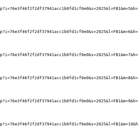
p?i=76e3f46f2f2df37941acc1b0fd1cf0e0&s=2025&l=FB1&m=5&h=
p?i=76e3f46f2f2df37941acc1b0fd1cf0e0&s=2025&l=FB1&m=6&h=
p?i=76e3f46f2f2df37941acc1b0fd1cf0e0&s=2025&l=FB1&m=7&h=
p?i=76e3f46f2f2df37941acc1b0fd1cf0e0&s=2025&l=FB1&m=8&h=
p?i=76e3f46f2f2df37941acc1b0fd1cf0e0&s=2025&l=FB1&m=9&h=
p?i=76e3f46f2f2df37941acc1b0fd1cf0e0&s=2025&l=FB1&m=10&h