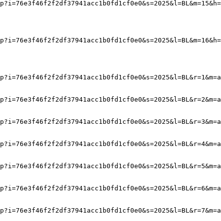
p?i=76e3f46f2f2df37941acc1b0fd1cf0e0&s=2025&l=BL&m=15&h=
p?i=76e3f46f2f2df37941acc1b0fd1cf0e0&s=2025&l=BL&m=16&h=
p?i=76e3f46f2f2df37941acc1b0fd1cf0e0&s=2025&l=BL&r=1&m=a
p?i=76e3f46f2f2df37941acc1b0fd1cf0e0&s=2025&l=BL&r=2&m=a
p?i=76e3f46f2f2df37941acc1b0fd1cf0e0&s=2025&l=BL&r=3&m=a
p?i=76e3f46f2f2df37941acc1b0fd1cf0e0&s=2025&l=BL&r=4&m=a
p?i=76e3f46f2f2df37941acc1b0fd1cf0e0&s=2025&l=BL&r=5&m=a
p?i=76e3f46f2f2df37941acc1b0fd1cf0e0&s=2025&l=BL&r=6&m=a
p?i=76e3f46f2f2df37941acc1b0fd1cf0e0&s=2025&l=BL&r=7&m=a