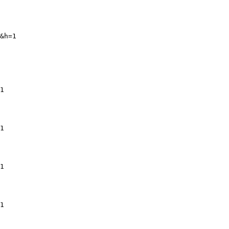
&h=1
1
1
1
1