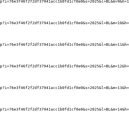
p?i=76e3f46f2f2df37941acc1b0fd1cf0e0&s=2025&l=BL&m=9&h=1
p?i=76e3f46f2f2df37941acc1b0fd1cf0e0&s=2025&l=BL&m=10&h=
p?i=76e3f46f2f2df37941acc1b0fd1cf0e0&s=2025&l=BL&m=11&h=
p?i=76e3f46f2f2df37941acc1b0fd1cf0e0&s=2025&l=BL&m=12&h=
p?i=76e3f46f2f2df37941acc1b0fd1cf0e0&s=2025&l=BL&m=13&h=
p?i=76e3f46f2f2df37941acc1b0fd1cf0e0&s=2025&l=BL&m=14&h=