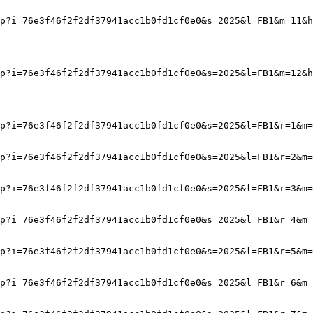
p?i=76e3f46f2f2df37941acc1b0fd1cf0e0&s=2025&l=FB1&m=11&h
p?i=76e3f46f2f2df37941acc1b0fd1cf0e0&s=2025&l=FB1&m=12&h
p?i=76e3f46f2f2df37941acc1b0fd1cf0e0&s=2025&l=FB1&r=1&m=
p?i=76e3f46f2f2df37941acc1b0fd1cf0e0&s=2025&l=FB1&r=2&m=
p?i=76e3f46f2f2df37941acc1b0fd1cf0e0&s=2025&l=FB1&r=3&m=
p?i=76e3f46f2f2df37941acc1b0fd1cf0e0&s=2025&l=FB1&r=4&m=
p?i=76e3f46f2f2df37941acc1b0fd1cf0e0&s=2025&l=FB1&r=5&m=
p?i=76e3f46f2f2df37941acc1b0fd1cf0e0&s=2025&l=FB1&r=6&m=