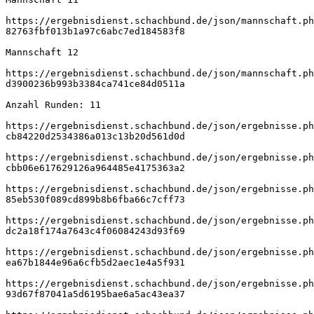
https://ergebnisdienst.schachbund.de/json/mannschaft.ph
82763fbf013b1a97c6abc7ed184583f8
Mannschaft 12
https://ergebnisdienst.schachbund.de/json/mannschaft.ph
d3900236b993b3384ca741ce84d0511a
Anzahl Runden: 11
https://ergebnisdienst.schachbund.de/json/ergebnisse.ph
cb84220d2534386a013c13b20d561d0d
https://ergebnisdienst.schachbund.de/json/ergebnisse.ph
cbb06e617629126a964485e4175363a2
https://ergebnisdienst.schachbund.de/json/ergebnisse.ph
85eb530f089cd899b8b6fba66c7cff73
https://ergebnisdienst.schachbund.de/json/ergebnisse.ph
dc2a18f174a7643c4f06084243d93f69
https://ergebnisdienst.schachbund.de/json/ergebnisse.ph
ea67b1844e96a6cfb5d2aec1e4a5f931
https://ergebnisdienst.schachbund.de/json/ergebnisse.ph
93d67f87041a5d6195bae6a5ac43ea37