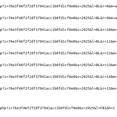
p?i=76e3f46f2f2df37941acc1b0fd1cf0e0&s=2025&l=BL&r=8&m=a
p?i=76e3f46f2f2df37941acc1b0fd1cf0e0&s=2025&l=BL&r=9&m=a
p?i=76e3f46f2f2df37941acc1b0fd1cf0e0&s=2025&l=BL&r=10&m=
p?i=76e3f46f2f2df37941acc1b0fd1cf0e0&s=2025&l=BL&r=11&m=
p?i=76e3f46f2f2df37941acc1b0fd1cf0e0&s=2025&l=BL&r=12&m=
p?i=76e3f46f2f2df37941acc1b0fd1cf0e0&s=2025&l=BL&r=13&m=
p?i=76e3f46f2f2df37941acc1b0fd1cf0e0&s=2025&l=BL&r=14&m=
p?i=76e3f46f2f2df37941acc1b0fd1cf0e0&s=2025&l=BL&r=15&m=
php?i=76e3f46f2f2df37941acc1b0fd1cf0e0&s=2025&l=FB1&h=1