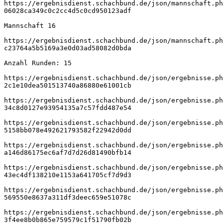
https://ergebnisdienst.schachbund.de/json/mannschaft.ph
06028ca349c0c2cc4d5c0cd950123adf
Mannschaft 16
https://ergebnisdienst.schachbund.de/json/mannschaft.ph
c23764a5b5169a3e0d03ad58082d0bda
Anzahl Runden: 15
https://ergebnisdienst.schachbund.de/json/ergebnisse.ph
2c1e10dea501513740a86880e61001cb
https://ergebnisdienst.schachbund.de/json/ergebnisse.ph
34c8d0127e93954135a7c57fdd487e54
https://ergebnisdienst.schachbund.de/json/ergebnisse.ph
5158bb078e492621793582f22942d0dd
https://ergebnisdienst.schachbund.de/json/ergebnisse.ph
a146d86175ec6af7d7d26d81490bfb14
https://ergebnisdienst.schachbund.de/json/ergebnisse.ph
43ec4df138210e1153a641705cf7d9d3
https://ergebnisdienst.schachbund.de/json/ergebnisse.ph
569550e8637a311df3deec659e51078c
https://ergebnisdienst.schachbund.de/json/ergebnisse.ph
3f4ee8b0b865e759579c1f51790fb02b