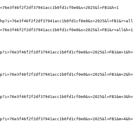
=76e3f46f2f2df37941acc1b0fd1cf0e0&s=2025&l=FB1&h=1
hp?i=76e3f46f2f2df37941acc1b0fd1cf0e0&s=2025&l=FB1&r=all
=76e3f46f2f2df37941acc1b0fd1cf0e0&s=2025&l=FB1&r=all&h=1
p?i=76e3f46f2f2df37941acc1b0fd1cf0e0&s=2025&l=FB1&m=1&h=
p?i=76e3f46f2f2df37941acc1b0fd1cf0e0&s=2025&l=FB1&m=2&h=
p?i=76e3f46f2f2df37941acc1b0fd1cf0e0&s=2025&l=FB1&m=3&h=
p?i=76e3f46f2f2df37941acc1b0fd1cf0e0&s=2025&l=FB1&m=4&h=