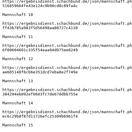
https://ergebnisdienst.schachbund.de/json/mannschaft.ph
516859664fe43e124c9b98cd8c89fa4c
Mannschaft 10
https://ergebnisdienst.schachbund.de/json/mannschaft.ph
ff43b785a983f5d56498aa80727c4130
Mannschaft 11
https://ergebnisdienst.schachbund.de/json/mannschaft.ph
6f00604601c335f54eaa94d075ee0249
Mannschaft 12
https://ergebnisdienst.schachbund.de/json/mannschaft.ph
ae605148f6cb6e351dcd7eba8e2f749e
Mannschaft 13
https://ergebnisdienst.schachbund.de/json/mannschaft.ph
384294eb092ef0603fc7de67ddbb755e
Mannschaft 14
https://ergebnisdienst.schachbund.de/json/mannschaft.ph
ec6c29b8f87d11726efc25309b6961f4
Mannschaft 15