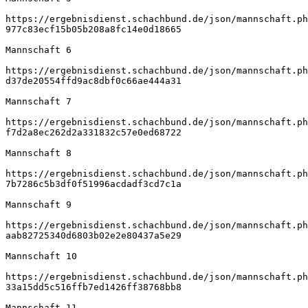
https://ergebnisdienst.schachbund.de/json/mannschaft.ph
977c83ecf15b05b208a8fc14e0d18665
Mannschaft 6
https://ergebnisdienst.schachbund.de/json/mannschaft.ph
d37de20554ffd9ac8dbf0c66ae444a31
Mannschaft 7
https://ergebnisdienst.schachbund.de/json/mannschaft.ph
f7d2a8ec262d2a331832c57e0ed68722
Mannschaft 8
https://ergebnisdienst.schachbund.de/json/mannschaft.ph
7b7286c5b3df0f51996acdadf3cd7c1a
Mannschaft 9
https://ergebnisdienst.schachbund.de/json/mannschaft.ph
aab82725340d6803b02e2e80437a5e29
Mannschaft 10
https://ergebnisdienst.schachbund.de/json/mannschaft.ph
33a15dd5c516ffb7ed1426ff38768bb8
Mannschaft 11