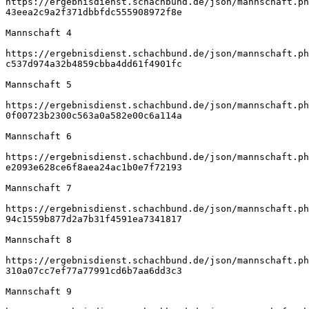
https://ergebnisdienst.schachbund.de/json/mannschaft.ph
43eea2c9a2f371dbbfdc555908972f8e
Mannschaft 4
https://ergebnisdienst.schachbund.de/json/mannschaft.ph
c537d974a32b4859cbba4dd61f4901fc
Mannschaft 5
https://ergebnisdienst.schachbund.de/json/mannschaft.ph
0f00723b2300c563a0a582e00c6a114a
Mannschaft 6
https://ergebnisdienst.schachbund.de/json/mannschaft.ph
e2093e628ce6f8aea24ac1b0e7f72193
Mannschaft 7
https://ergebnisdienst.schachbund.de/json/mannschaft.ph
94c1559b877d2a7b31f4591ea7341817
Mannschaft 8
https://ergebnisdienst.schachbund.de/json/mannschaft.ph
310a07cc7ef77a77991cd6b7aa6dd3c3
Mannschaft 9