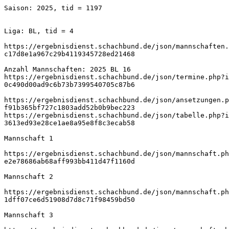
Saison: 2025, tid = 1197
Liga: BL, tid = 4
https://ergebnisdienst.schachbund.de/json/mannschaften.
c17d8e1a967c29b4119345728ed21468
Anzahl Mannschaften: 2025 BL 16
https://ergebnisdienst.schachbund.de/json/termine.php?i
0c490d00ad9c6b73b7399540705c87b6
https://ergebnisdienst.schachbund.de/json/ansetzungen.p
f91b365bf727c1803add52b0b9bec223
https://ergebnisdienst.schachbund.de/json/tabelle.php?i
3613ed93e28ce1ae8a95e8f8c3ecab58
Mannschaft 1
https://ergebnisdienst.schachbund.de/json/mannschaft.ph
e2e78686ab68aff993bb411d47f1160d
Mannschaft 2
https://ergebnisdienst.schachbund.de/json/mannschaft.ph
1dff07ce6d51908d7d8c71f98459bd50
Mannschaft 3