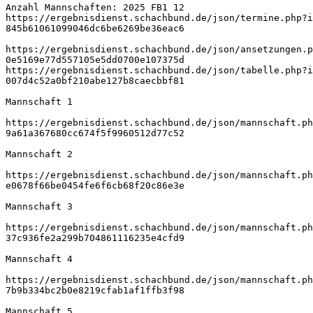
Anzahl Mannschaften: 2025 FB1 12
https://ergebnisdienst.schachbund.de/json/termine.php?i
845b61061099046dc6be6269be36eac6
https://ergebnisdienst.schachbund.de/json/ansetzungen.p
0e5169e77d557105e5dd0700e107375d
https://ergebnisdienst.schachbund.de/json/tabelle.php?i
007d4c52a0bf210abe127b8caecbbf81
Mannschaft 1
https://ergebnisdienst.schachbund.de/json/mannschaft.ph
9a61a367680cc674f5f9960512d77c52
Mannschaft 2
https://ergebnisdienst.schachbund.de/json/mannschaft.ph
e0678f66be0454fe6f6cb68f20c86e3e
Mannschaft 3
https://ergebnisdienst.schachbund.de/json/mannschaft.ph
37c936fe2a299b704861116235e4cfd9
Mannschaft 4
https://ergebnisdienst.schachbund.de/json/mannschaft.ph
7b9b334bc2b0e8219cfab1af1ffb3f98
Mannschaft 5