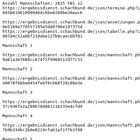
Anzahl Mannschaften: 2025 FB1 12
https://ergebnisdienst.schachbund.de/json/termine.php?i
845b61061099046dc6be6269be36eac6
https://ergebnisdienst.schachbund.de/json/ansetzungen.p
0e5169e77d557105e5dd0700e107375d
https://ergebnisdienst.schachbund.de/json/tabelle.php?i
007d4c52a0bf210abe127b8caecbbf81
Mannschaft 1
https://ergebnisdienst.schachbund.de/json/mannschaft.ph
9a61a367680cc674f5f9960512d77c52
Mannschaft 2
https://ergebnisdienst.schachbund.de/json/mannschaft.ph
e0678f66be0454fe6f6cb68f20c86e3e
Mannschaft 3
https://ergebnisdienst.schachbund.de/json/mannschaft.ph
37c936fe2a299b704861116235e4cfd9
Mannschaft 4
https://ergebnisdienst.schachbund.de/json/mannschaft.ph
7b9b334bc2b0e8219cfab1af1ffb3f98
Mannschaft 5