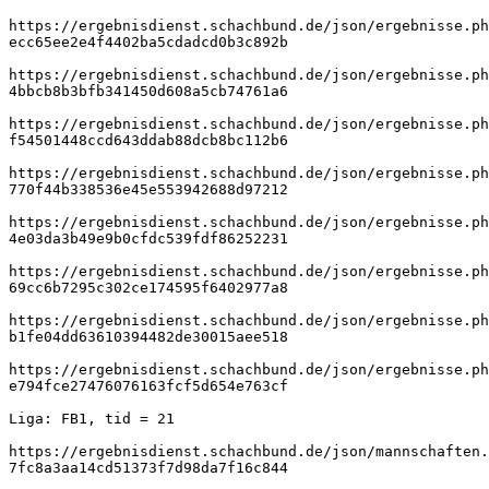
https://ergebnisdienst.schachbund.de/json/ergebnisse.ph
ecc65ee2e4f4402ba5cdadcd0b3c892b
https://ergebnisdienst.schachbund.de/json/ergebnisse.ph
4bbcb8b3bfb341450d608a5cb74761a6
https://ergebnisdienst.schachbund.de/json/ergebnisse.ph
f54501448ccd643ddab88dcb8bc112b6
https://ergebnisdienst.schachbund.de/json/ergebnisse.ph
770f44b338536e45e553942688d97212
https://ergebnisdienst.schachbund.de/json/ergebnisse.ph
4e03da3b49e9b0cfdc539fdf86252231
https://ergebnisdienst.schachbund.de/json/ergebnisse.ph
69cc6b7295c302ce174595f6402977a8
https://ergebnisdienst.schachbund.de/json/ergebnisse.ph
b1fe04dd63610394482de30015aee518
https://ergebnisdienst.schachbund.de/json/ergebnisse.ph
e794fce27476076163fcf5d654e763cf
Liga: FB1, tid = 21
https://ergebnisdienst.schachbund.de/json/mannschaften.
7fc8a3aa14cd51373f7d98da7f16c844