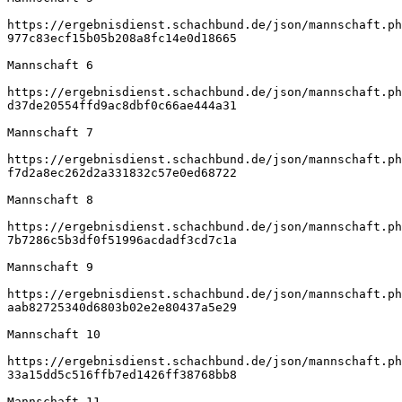
https://ergebnisdienst.schachbund.de/json/mannschaft.ph
977c83ecf15b05b208a8fc14e0d18665
Mannschaft 6
https://ergebnisdienst.schachbund.de/json/mannschaft.ph
d37de20554ffd9ac8dbf0c66ae444a31
Mannschaft 7
https://ergebnisdienst.schachbund.de/json/mannschaft.ph
f7d2a8ec262d2a331832c57e0ed68722
Mannschaft 8
https://ergebnisdienst.schachbund.de/json/mannschaft.ph
7b7286c5b3df0f51996acdadf3cd7c1a
Mannschaft 9
https://ergebnisdienst.schachbund.de/json/mannschaft.ph
aab82725340d6803b02e2e80437a5e29
Mannschaft 10
https://ergebnisdienst.schachbund.de/json/mannschaft.ph
33a15dd5c516ffb7ed1426ff38768bb8
Mannschaft 11