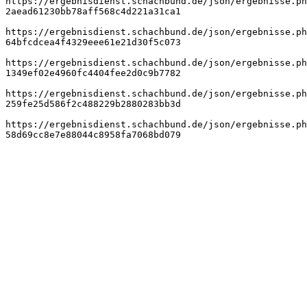
https://ergebnisdienst.schachbund.de/json/ergebnisse.ph
2aead61230bb78aff568c4d221a31ca1
https://ergebnisdienst.schachbund.de/json/ergebnisse.ph
64bfcdcea4f4329eee61e21d30f5c073
https://ergebnisdienst.schachbund.de/json/ergebnisse.ph
1349ef02e4960fc4404fee2d0c9b7782
https://ergebnisdienst.schachbund.de/json/ergebnisse.ph
259fe25d586f2c488229b2880283bb3d
https://ergebnisdienst.schachbund.de/json/ergebnisse.ph
58d69cc8e7e88044c8958fa7068bd079