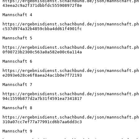
https://ergebnisdienst.schachbund.de/json/mannschaft.ph
43eea2c9a2f371dbbfdc555908972f8e
Mannschaft 4
https://ergebnisdienst.schachbund.de/json/mannschaft.ph
c537d974a32b4859cbba4dd61f4901fc
Mannschaft 5
https://ergebnisdienst.schachbund.de/json/mannschaft.ph
0f00723b2300c563a0a582e00c6a114a
Mannschaft 6
https://ergebnisdienst.schachbund.de/json/mannschaft.ph
e2093e628ce6f8aea24ac1b0e7f72193
Mannschaft 7
https://ergebnisdienst.schachbund.de/json/mannschaft.ph
94c1559b877d2a7b31f4591ea7341817
Mannschaft 8
https://ergebnisdienst.schachbund.de/json/mannschaft.ph
310a07cc7ef77a77991cd6b7aa6dd3c3
Mannschaft 9