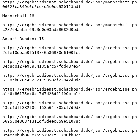
https://ergebnisdienst.schachbund.de/json/mannschaft.ph
06028ca349c0c2cc4d5c0cd950123adf
Mannschaft 16
https://ergebnisdienst.schachbund.de/json/mannschaft.ph
c23764a5b5169a3e0d03ad58082d0bda
Anzahl Runden: 15
https://ergebnisdienst.schachbund.de/json/ergebnisse.ph
2c1e10dea501513740a86880e61001cb
https://ergebnisdienst.schachbund.de/json/ergebnisse.ph
34c8d0127e93954135a7c57fdd487e54
https://ergebnisdienst.schachbund.de/json/ergebnisse.ph
5158bb078e492621793582f22942d0dd
https://ergebnisdienst.schachbund.de/json/ergebnisse.ph
a146d86175ec6af7d7d26d81490bfb14
https://ergebnisdienst.schachbund.de/json/ergebnisse.ph
43ec4df138210e1153a641705cf7d9d3
https://ergebnisdienst.schachbund.de/json/ergebnisse.ph
569550e8637a311df3deec659e51078c
https://ergebnisdienst.schachbund.de/json/ergebnisse.ph
3f4ee8b0b865e759579c1f51790fb02b