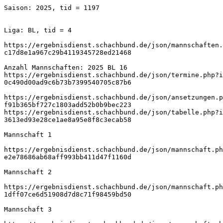
Saison: 2025, tid = 1197
Liga: BL, tid = 4
https://ergebnisdienst.schachbund.de/json/mannschaften.
c17d8e1a967c29b4119345728ed21468
Anzahl Mannschaften: 2025 BL 16
https://ergebnisdienst.schachbund.de/json/termine.php?i
0c490d00ad9c6b73b7399540705c87b6
https://ergebnisdienst.schachbund.de/json/ansetzungen.p
f91b365bf727c1803add52b0b9bec223
https://ergebnisdienst.schachbund.de/json/tabelle.php?i
3613ed93e28ce1ae8a95e8f8c3ecab58
Mannschaft 1
https://ergebnisdienst.schachbund.de/json/mannschaft.ph
e2e78686ab68aff993bb411d47f1160d
Mannschaft 2
https://ergebnisdienst.schachbund.de/json/mannschaft.ph
1dff07ce6d51908d7d8c71f98459bd50
Mannschaft 3