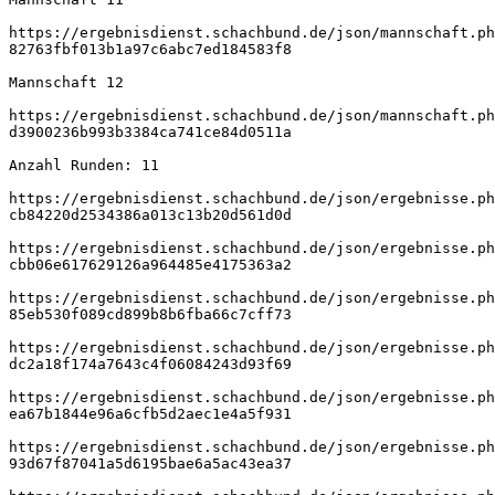
https://ergebnisdienst.schachbund.de/json/mannschaft.ph
82763fbf013b1a97c6abc7ed184583f8
Mannschaft 12
https://ergebnisdienst.schachbund.de/json/mannschaft.ph
d3900236b993b3384ca741ce84d0511a
Anzahl Runden: 11
https://ergebnisdienst.schachbund.de/json/ergebnisse.ph
cb84220d2534386a013c13b20d561d0d
https://ergebnisdienst.schachbund.de/json/ergebnisse.ph
cbb06e617629126a964485e4175363a2
https://ergebnisdienst.schachbund.de/json/ergebnisse.ph
85eb530f089cd899b8b6fba66c7cff73
https://ergebnisdienst.schachbund.de/json/ergebnisse.ph
dc2a18f174a7643c4f06084243d93f69
https://ergebnisdienst.schachbund.de/json/ergebnisse.ph
ea67b1844e96a6cfb5d2aec1e4a5f931
https://ergebnisdienst.schachbund.de/json/ergebnisse.ph
93d67f87041a5d6195bae6a5ac43ea37